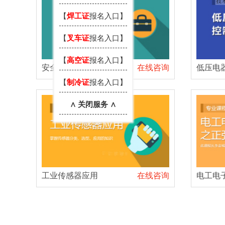
【
焊工证
报名入口】
【
叉车证
报名入口】
【
高空证
报名入口】
安全用电技术
在线咨询
低压电
【
制冷证
报名入口】
∧ 关闭服务 ∧
工业传感器应用
在线咨询
电工电