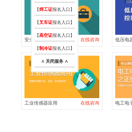
【
焊工证
报名入口】
【
叉车证
报名入口】
【
高空证
报名入口】
安全用电技术
在线咨询
低压电
【
制冷证
报名入口】
∧ 关闭服务 ∧
工业传感器应用
在线咨询
电工电