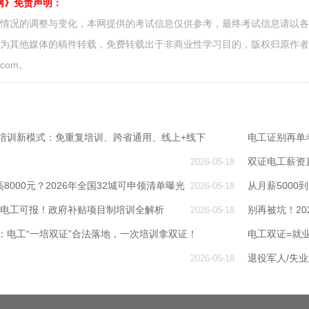
网》免责声明：
面情况的调整与变化，本网提供的考试信息仅供参考，最终考试信息请以
源为其他媒体的稿件转载，免费转载出于非商业性学习目的，版权归原作
.com。
证培训新模式：免重复培训、跨省通用、线上+线下
电工证别再单考
双证电工薪资
2026-05-18
8000元？2026年全国32城可申领清单曝光
从月薪5000
2026-05-18
州电工可报！政府补贴项目制培训全解析
别再被坑！2
2026-05-18
规：电工“一培双证”合法落地，一次培训拿双证！
电工双证=就
退役军人/失
2026-05-18