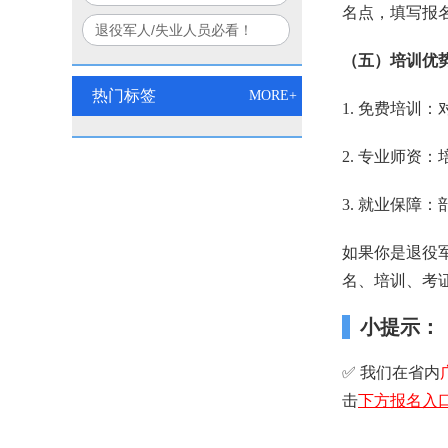
口诀
名点，填写报
部+应急部联合认证权威解读
退役军人/失业人员必看！
2026电工双证免费培训报名
（五）培训优
入口
热门标签
MORE+
1. 免费培
2. 专业师
3. 就业保
如果你是退役
名、培训、考
小提示：
✅ 我们在省内
击
下方报名入