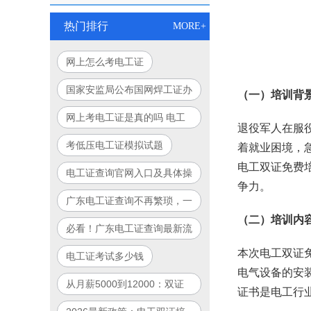
热门排行
MORE+
网上怎么考电工证
国家安监局公布国网焊工证办
（一）培训背
理细则，行业标准正式出台
网上考电工证是真的吗 电工
退役军人在服
证800块是真的假的
考低压电工证模拟试题
着就业困境，
电工双证免费
电工证查询官网入口及具体操
争力。
作步骤
广东电工证查询不再繁琐，一
（二）培训内
键查询轻松搞定！
必看！广东电工证查询最新流
程详解！
本次电工双证
电工证考试多少钱
电气设备的安
从月薪5000到12000：双证
证书是电工行
电工职业晋升路径全图解