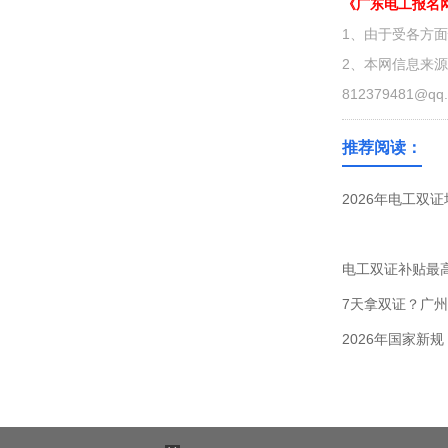
《广东电工报名
1、由于受各方
2、本网信息来
812379481@qq
推荐阅读：
2026年电工双
电工双证补贴最高
7天拿双证？广
2026年国家新