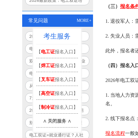
2026最新政策：电工双证培
（三）
报名条
训可申领最高3120元补贴
常见问题
MORE+
1. 退役军人
考生服务
2. 失业人员
2026年电工双证培训新模
式：免重复培训、跨省通用、
电工证别再单考！2026年
此外，报名者还
【
电工证
报名入口】
线上+线下
起“双证合一”成就业硬门槛
双证电工薪资直涨50%！企业
【
焊工证
报名入口】
（四）报名入
抢人真相：单证已过时
电工双证补贴最高8000元？
【
叉车证
报名入口】
2026年电工
2026年全国32城可申领清单
从月薪5000到12000：双证
曝光
【
高空证
报名入口】
电工职业晋升路径全图解
1. 当地人
7天拿双证？广州电工可报！
名。
【
制冷证
报名入口】
政府补贴项目制培训全解析
2026年国家新规：电工“一培
2. 线下报
双证”合法落地，一次培训拿
∧ 关闭服务 ∧
别再被坑！2026电工双证报
双证！
名避雷指南：官方渠道+防骗
报名流程
一般
电工双证=就业通行证？人社