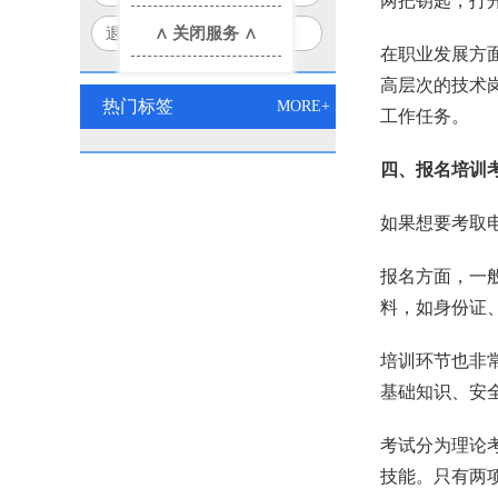
两把钥匙，打
口诀
部+应急部联合认证权威解读
∧ 关闭服务 ∧
退役军人/失业人员必看！
在职业发展方
2026电工双证免费培训报名
高层次的技术
入口
热门标签
MORE+
工作任务。
四、报名培训
如果想要考取
报名方面，一
料，如身份证
培训环节也非
基础知识、安
考试分为理论
技能。只有两