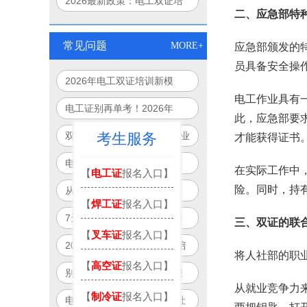
2026最新政策：电工双证培
二、应急部特
训可申领最高3120元补贴
常见问题
MORE+
应急部颁发的
员具备安全操
2026年电工双证培训新模
电工作业具有
式：免重复培训、跨省通用、
电工证别再单考！2026年
此，应急部要
线上+线下
起“双证合一”成就业硬门槛
考生服务
双证电工薪资直涨50%！企业
才能获得证书
抢人真相：单证已过时
电工双证补贴最高8000元？
在实际工作中
【
电工证
报名入口】
2026年全国32城可申领清单
险。同时，持
从月薪5000到12000：双证
【
焊工证
报名入口】
曝光
电工职业晋升路径全图解
7天拿双证？广州电工可报！
三、双证的联
【
叉车证
报名入口】
政府补贴项目制培训全解析
2026年国家新规：电工“一培
将人社部的职
【
高空证
报名入口】
双证”合法落地，一次培训拿
别再被坑！2026电工双证报
双证！
从就业竞争力
名避雷指南：官方渠道+防骗
【
制冷证
报名入口】
电工双证=就业通行证？人社