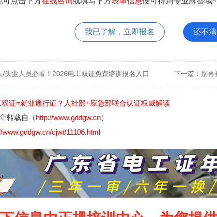
也可点击下方
在线咨询
或填写下方
表单信息
便可得到专业解答哦~
我已了解，立即报名
还不清
人/失业人员必看！2026电工双证免费培训报名入口
下一篇：
别再
工双证=就业通行证？人社部+应急部联合认证权威解读
章转载自（
http://www.gddgw.cn
）
://www.gddgw.cn/cjwt/11106.html