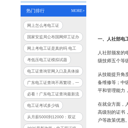
热门排行
MORE+
网上怎么考电工证
国家安监局公布国网焊工证办
一、人社部电
理细则，行业标准正式出台
网上考电工证是真的吗 电工
人社部颁发的
证800块是真的假的
考低压电工证模拟试题
级技师五个等
电工证查询官网入口及具体操
从技能提升角
作步骤
备维修等；中
广东电工证查询不再繁琐，一
平和管理能力
键查询轻松搞定！
必看！广东电工证查询最新流
程详解！
在就业方面，
电工证考试多少钱
高级别的证书
从月薪5000到12000：双证
户等政策优惠
电工职业晋升路径全图解