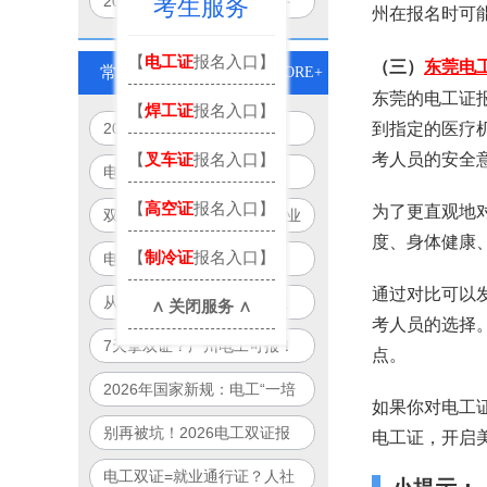
2026年广东电工证报名条件
考生服务
州在报名时可
全清单：年龄、学历、体检一
【
电工证
报名入口】
文说清
（三）
东莞电
常见问题
MORE+
东莞的电工证
【
焊工证
报名入口】
2026年电工双证培训新模
到指定的医疗
考人员的安全
【
叉车证
报名入口】
式：免重复培训、跨省通用、
电工证别再单考！2026年
线上+线下
起“双证合一”成就业硬门槛
【
高空证
报名入口】
为了更直观地
双证电工薪资直涨50%！企业
度、身体健康
抢人真相：单证已过时
【
制冷证
报名入口】
电工双证补贴最高8000元？
2026年全国32城可申领清单
通过对比可以
从月薪5000到12000：双证
∧ 关闭服务 ∧
曝光
考人员的选择
电工职业晋升路径全图解
7天拿双证？广州电工可报！
点。
政府补贴项目制培训全解析
2026年国家新规：电工“一培
如果你对电工
双证”合法落地，一次培训拿
别再被坑！2026电工双证报
电工证，开启
双证！
名避雷指南：官方渠道+防骗
电工双证=就业通行证？人社