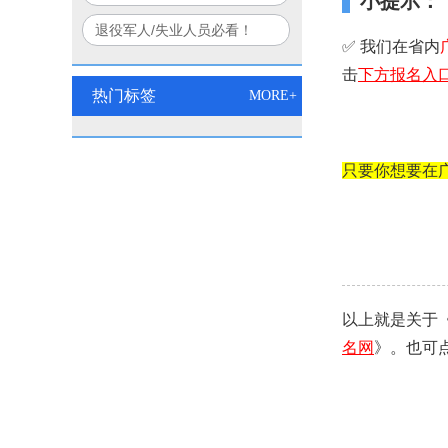
小提示：
口诀
部+应急部联合认证权威解读
退役军人/失业人员必看！
✅ 我们在省内
2026电工双证免费培训报名
击
下方
报名入
入口
热门标签
MORE+
只要你想要在
以上就是关于
名网
》。也可