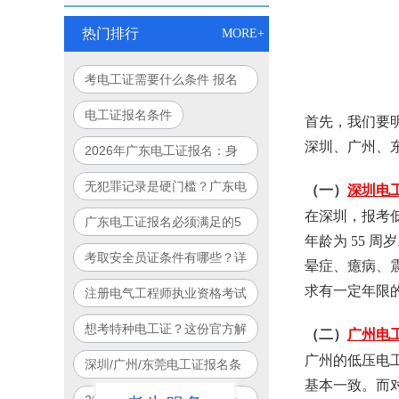
热门排行
MORE+
考电工证需要什么条件 报名
要求有哪些
电工证报名条件
首先，我们要
深圳、广州、
2026年广东电工证报名：身
体有高血压还能考吗？体检标
无犯罪记录是硬门槛？广东电
（一）
深圳电
准公开
工证报名政审要求详解
在深圳，报考低
广东电工证报名必须满足的5
年龄为 55
大硬性条件，缺一不可！
考取安全员证条件有哪些？详
晕症、癔病、
细解析
求有一定年限的
注册电气工程师执业资格考试
想考特种电工证？这份官方解
（二）
广州电
答请查收
广州的低压电
深圳/广州/东莞电工证报名条
基本一致。而
件有啥不同？一图对比