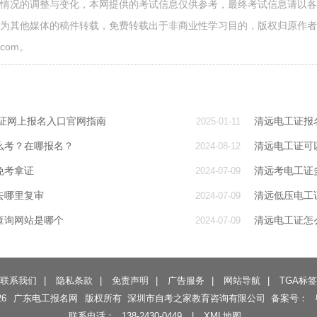
面情况的调整与变化，本网提供的考试信息仅供参考，最终考试信息请以
源为其他媒体的稿件转载，免费转载出于非商业性学习目的，版权归原作
.com。
工证网上报名入口官网指南
清远电工证报
2025-01-11
么考？在哪报名？
清远电工证可
2024-08-12
免考拿证
清远考电工证
2024-07-09
去哪里复审
清远低压电工
2024-07-09
查询网站是哪个
清远电工证怎
2024-07-09
联系我们
|
隐私条款
|
免责声明
|
广告服务
|
网站导航
|
TGA标签
26
广东电工报名网
版权所有 深圳市自考之家教育咨询有限公司 备案号：
联系电话：
138-2430-0449
|
XML地图