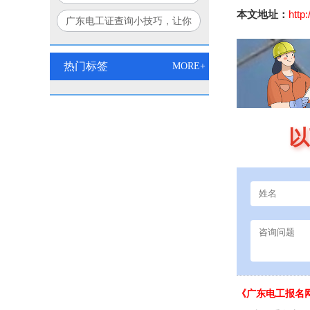
个方法让你豁然开朗！
本文地址：
http
广东电工证查询小技巧，让你
秒变查询达人！
热门标签
MORE+
以
《广东电工报名