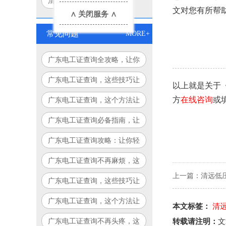
清远电工证去哪报名
文对您有所帮助
∧ 关闭服务 ∧
常见问题
MORE+
广东电工证查询全攻略，让你
查询更轻松！
广东电工证查询，这些技巧让
以上就是关于
你轻松搞定！
方
在线咨询
或
广东电工证查询，这个方法让
你告别繁琐流程！
广东电工证查询必备指南，让
你少走弯路！
广东电工证查询攻略：让你轻
松搞定，永不迷路！
广东电工证查询不再麻烦，这
个方法让你省时又省力！
上一篇：
清远低
广东电工证查询，这些技巧让
你事半功倍！
广东电工证查询，这个方法让
本文标签：
清
你告别繁琐！
广东电工证查询不再头疼，这
转载请注明：
文