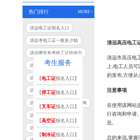
热门排行
MORE+
清远电工证报名入口
清远考电工证一般多少钱
清远高压电工
清远哪里有考电工证的地方
清远市高压电工证
考生服务
清远电工证年审报名
上,电工人员
的发布,方便
清远电工证在哪里报名
【
电工证
报名入口】
注意事项
清远电工证怎么查成绩
【
焊工证
报名入口】
清远低压电工证证书查询官网
在使用该网站
【
叉车证
报名入口】
行咨询和申请
清远考电工证多少分及格
【
高空证
报名入口】
息。
清远报考电工证去哪里考
【
制冷证
报名入口】
总的来说,掌