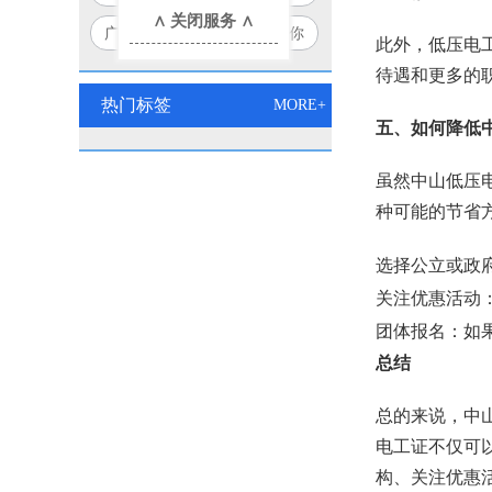
∧ 关闭服务 ∧
个方法让你豁然开朗！
广东电工证查询小技巧，让你
此外，低压电
秒变查询达人！
待遇和更多的
热门标签
MORE+
五、如何降低
虽然中山低压
种可能的节省
选择公立或政
关注优惠活动
团体报名：如
总结
总的来说，中山
电工证不仅可
构、关注优惠