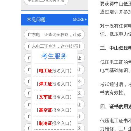
中山电工报名时间表
要获得中山低
通过培训并参
常见问题
MORE+
对于没有任何
识、低压电力
广东电工证查询全攻略，让你
查询更轻松！
广东电工证查询，这些技巧让
三、中山低压
考生服务
你轻松搞定！
广东电工证查询，这个方法让
低压电工证的
你告别繁琐流程！
广东电工证查询必备指南，让
电气基础知识
【
电工证
报名入口】
你少走弯路！
广东电工证查询攻略：让你轻
【
焊工证
报名入口】
考试通过后，
松搞定，永不迷路！
书的有效性。
广东电工证查询不再麻烦，这
【
叉车证
报名入口】
个方法让你省时又省力！
广东电工证查询，这些技巧让
四、证书的用
【
高空证
报名入口】
你事半功倍！
广东电工证查询，这个方法让
低压电工证书
【
制冷证
报名入口】
你告别繁琐！
广东电工证查询不再头疼，这
力维修、工厂