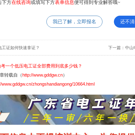
击下方
在线咨询
或填写下方
表单信息
便可得到专业解答哦~
我已了解，立即报名
还不清
电工证如何快速拿证？
下一篇：
中山
山考一个低压电工证全部费用到底多少钱？
章转载自（
http://www.gddgw.cn
）
://www.gddgw.cn/zhongshandiangong/10664.html