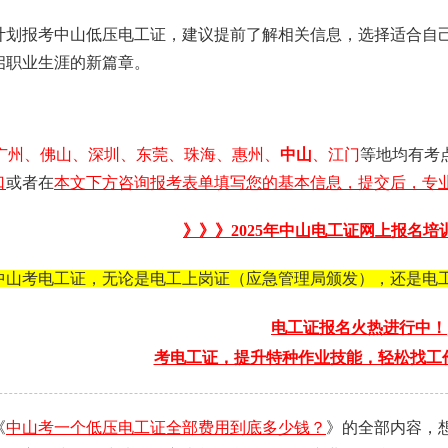
计划报考中山低压电工证，建议提前了解相关信息，选择适合自
启职业生涯的新篇章。
广州、佛山、深圳、东莞、珠海、惠州、
中山
、江门
等地均有考
口
或者在
本文下方咨询报考表单填写您的基本信息，提交后，专业
》》》2025年
中山电工证
网上报名培
中山考电工证，无论是电工上岗证（应急管理局颁发），还是电
电工证报名火热进行中！
考电工证，提升特种作业技能，轻松找工
《
中山考一个低压电工证全部费用到底多少钱？
》的全部内容，