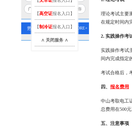
【
叉车证
报名入口】
个方法让你豁然开朗！
广东电工证查询小技巧，让你
【
高空证
报名入口】
理论考试主要
秒变查询达人！
在规定时间内
【
制冷证
报名入口】
热门标签
MORE+
2. 实践操作考
∧ 关闭服务 ∧
实践操作考试
间内完成指定
考试合格后，
四、
报名费用
中山考取电工
总费用在500
五、注意事项