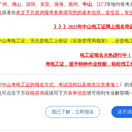
广州、佛山、深圳、东莞、珠海、惠州、
中山
、江门
等地均有考
口
或者在
本文下方咨询报考表单填写您的基本信息，提交后，专业
》》》2025年
中山电工证
网上报名培
中山考电工证，无论是电工上岗证（应急管理局颁发），还是电
电工证报名火热进行中！
考电工证，提升特种作业技能，轻松找工
《
中山考电工证的报名方式、考试流程以及相关注意事项！
》的
也可点击下方
在线咨询
或填写下方
表单信息
便可得到专业解答哦~
我已了解，立即报名
还不清