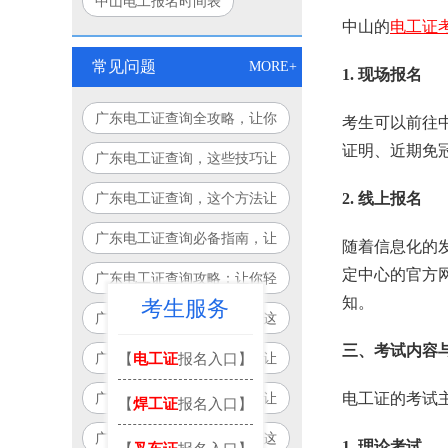
中山电工报名时间表
中山的
电工证
常见问题
MORE+
1. 现场报名
广东电工证查询全攻略，让你
考生可以前往
查询更轻松！
证明、近期免
广东电工证查询，这些技巧让
你轻松搞定！
广东电工证查询，这个方法让
2. 线上报名
你告别繁琐流程！
广东电工证查询必备指南，让
随着信息化的
你少走弯路！
定中心的官方
广东电工证查询攻略：让你轻
知。
考生服务
松搞定，永不迷路！
广东电工证查询不再麻烦，这
个方法让你省时又省力！
三、考试内容
【
电工证
报名入口】
广东电工证查询，这些技巧让
你事半功倍！
广东电工证查询，这个方法让
电工证的考试
【
焊工证
报名入口】
你告别繁琐！
广东电工证查询不再头疼，这
1. 理论考试