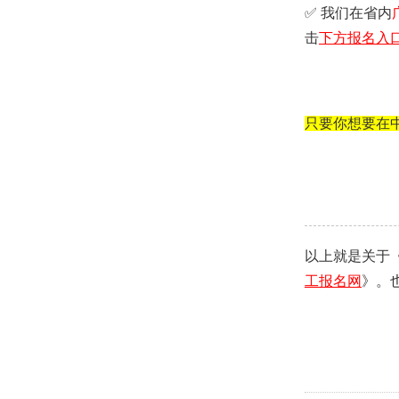
✅ 我们在省内
击
下方
报名入
只要你想要在
以上就是关于
工报名网
》。