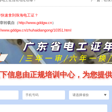
海电工证报名地址在哪？
下一篇：
在珠
样快速拿到珠海电工证？
章转载自（
http://www.gddgw.cn
）
://www.gddgw.cn/zhuhaidiangong/10351.html
下信息由正规培训中心，为您提