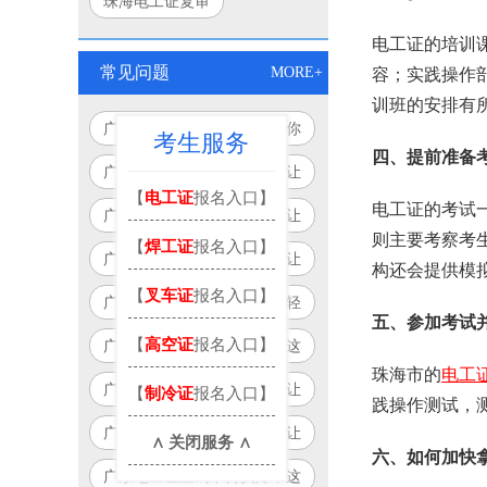
珠海电工证复审
电工证的培训
常见问题
MORE+
容；实践操作
训班的安排有
广东电工证查询全攻略，让你
考生服务
四、提前准备
查询更轻松！
广东电工证查询，这些技巧让
【
电工证
报名入口】
你轻松搞定！
电工证的考试
广东电工证查询，这个方法让
则主要考察考
【
焊工证
报名入口】
你告别繁琐流程！
广东电工证查询必备指南，让
构还会提供模
你少走弯路！
【
叉车证
报名入口】
广东电工证查询攻略：让你轻
五、参加考试
松搞定，永不迷路！
【
高空证
报名入口】
广东电工证查询不再麻烦，这
珠海市的
电工
个方法让你省时又省力！
广东电工证查询，这些技巧让
【
制冷证
报名入口】
践操作测试，
你事半功倍！
广东电工证查询，这个方法让
∧ 关闭服务 ∧
六、如何加快
你告别繁琐！
广东电工证查询不再头疼，这