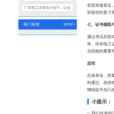
个方法让你豁然开朗！
若想加速拿证
广东电工证查询小技巧，让你
班提供的复习
秒变查询达人！
热门标签
MORE+
七、证书领取
通过考试并获
审。持有电工
业技能的重要
总结
总体来说，想
利通过。虽然
继续提升自己
小提示：
✅ 我们在省内