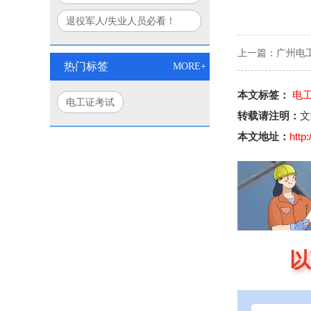
口诀
部+应急部联合认证权威解读
退役军人/失业人员必看！
2026电工双证免费培训报名
上一篇：
广州电
入口
热门标签
MORE+
本文标签：
电
电工证考试
转载请注明：
文
本文地址：
http
以