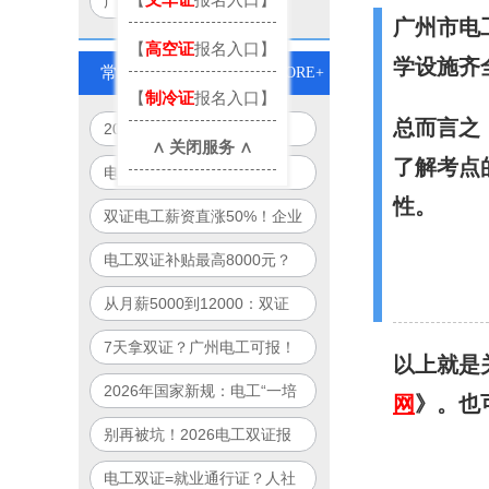
广州电工考试地点
广州市电
【
高空证
报名入口】
学设施齐
常见问题
MORE+
【
制冷证
报名入口】
总而言之
2026年电工双证培训新模
∧ 关闭服务 ∧
式：免重复培训、跨省通用、
了解考点
电工证别再单考！2026年
线上+线下
性。
起“双证合一”成就业硬门槛
双证电工薪资直涨50%！企业
抢人真相：单证已过时
电工双证补贴最高8000元？
2026年全国32城可申领清单
从月薪5000到12000：双证
曝光
电工职业晋升路径全图解
7天拿双证？广州电工可报！
以上就是
政府补贴项目制培训全解析
2026年国家新规：电工“一培
网
》。也
双证”合法落地，一次培训拿
别再被坑！2026电工双证报
双证！
名避雷指南：官方渠道+防骗
电工双证=就业通行证？人社