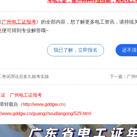
考电工证，提升特种作业技能，轻松找工
《
广州电工证报考
》的全部内容，想了解更多电工资讯，请持续
息
便可得到专业解答哦~
我已了解，立即报名
还不清
工考试理论后多久能考实操
下一篇：
广州
工证
广州电工证报考
章转载自（
http://www.gddgw.cn
）
://www.gddgw.cn/guangzhoudiangong/529.html