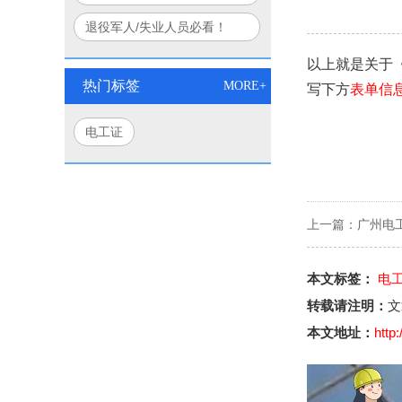
口诀
部+应急部联合认证权威解读
退役军人/失业人员必看！
2026电工双证免费培训报名
以上就是关于
入口
热门标签
MORE+
写下方
表单信
电工证
上一篇：
广州电
本文标签：
电
转载请注明：
文
本文地址：
http