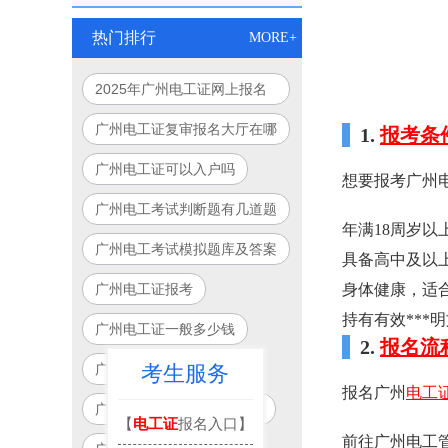
热门排行
MORE+
2025年广州电工证网上报名
入口官网指南
广州电工证复审报名大厅在哪
1.
报考条
里
广州电工证可以入户吗
想要报考广州
广州电工考试判断题有几道题
年满18周岁以
广州电工考试模拟题库及答案
具备高中及以
广州电工证报考
身体健康，适
持有有效***
广州电工证一般多少钱
2.
报名流
广州电工证考试官网入口
考生服务
报名广州
电工
广州电工证培训学校有哪些
【
电工证
报名入口】
前往广州电工