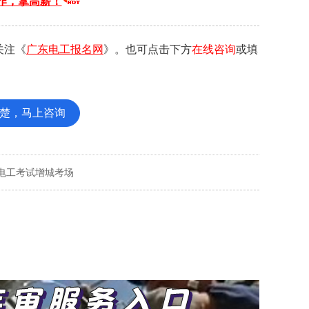
作，拿高薪！
关注《
广东电工报名网
》。也可点击下方
在线咨询
或填
楚，马上咨询
电工考试增城考场