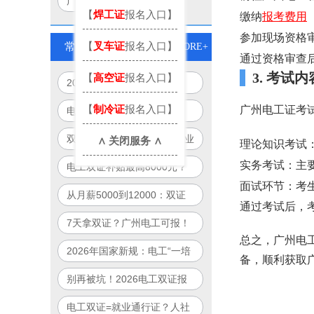
广州电工考试地点
【
焊工证
报名入口】
缴纳
报考费用
参加现场资格
【
叉车证
报名入口】
常见问题
MORE+
通过资格审查
3. 考试内
【
高空证
报名入口】
2026年电工双证培训新模
式：免重复培训、跨省通用、
【
制冷证
报名入口】
广州电工证考
电工证别再单考！2026年
线上+线下
起“双证合一”成就业硬门槛
双证电工薪资直涨50%！企业
∧ 关闭服务 ∧
理论知识考试
抢人真相：单证已过时
实务考试：主
电工双证补贴最高8000元？
面试环节：考
2026年全国32城可申领清单
从月薪5000到12000：双证
通过考试后，
曝光
电工职业晋升路径全图解
7天拿双证？广州电工可报！
总之，广州电
政府补贴项目制培训全解析
2026年国家新规：电工“一培
备，顺利获取
双证”合法落地，一次培训拿
别再被坑！2026电工双证报
双证！
名避雷指南：官方渠道+防骗
电工双证=就业通行证？人社