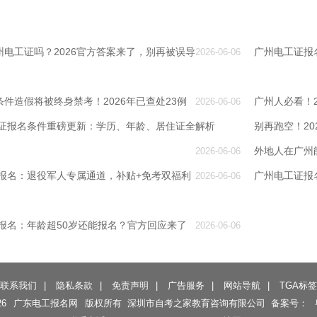
电工证吗？2026官方答案来了，别再被误导
广州电工证报
2026-06-06
件造假将被终身禁考！2026年已查处23例
广州人必看！
2026-06-06
工证报名条件重磅更新：学历、年龄、居住证全解析
别再跑空！2
外地人在广州
2026-06-06
证报名：退役军人专属通道，补贴+免考双福利
广州电工证报
2026-06-06
证报名：年龄超50岁还能报名？官方回应来了
2026-06-06
联系我们
|
隐私条款
|
免责声明
|
广告服务
|
网站导航
|
TGA标签
26
广东电工报名网
版权所有 深圳市自考之家教育咨询有限公司 备案号：