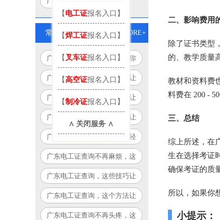
广州电工考试地点
【
电工证
报名入口】
二、影响费用
常见问题
MORE+
【
焊工证
报名入口】
除了证书类型
【
叉车证
报名入口】
的、教学质量
广东电工证查询全攻略，让你
查询更轻松！
广东电工证查询，这些技巧让
【
高空证
报名入口】
教材和资料费
你轻松搞定！
料费在 200 - 
广东电工证查询，这个方法让
【
制冷证
报名入口】
你告别繁琐流程！
广东电工证查询必备指南，让
三、总结
∧ 关闭服务 ∧
你少走弯路！
广东电工证查询攻略：让你轻
综上所述，在
松搞定，永不迷路！
生在选择考证
广东电工证查询不再麻烦，这
确保考证的质
个方法让你省时又省力！
广东电工证查询，这些技巧让
你事半功倍！
所以，如果你
广东电工证查询，这个方法让
你告别繁琐！
小提示：
广东电工证查询不再头疼，这