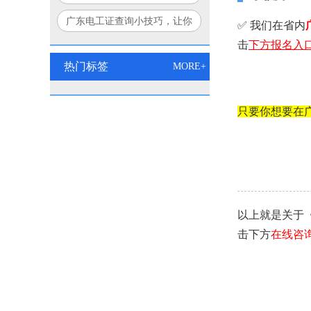
个方法让你豁然开朗！
广东电工证查询小技巧，让你
✅ 我们在省内
秒变查询达人！
击
下方
报名入
热门标签
MORE+
只要你想要在
以上就是关于
击下方
在线咨