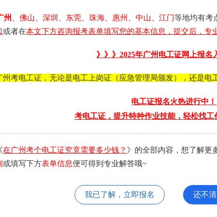
广州
、佛山、深圳、东莞、珠海、惠州、中山、江门
等地均有考
口
或者在
本文下方咨询报考表单填写您的基本信息，提交后，专业
》》》2025年
广州电工证
网上报名
广州考电工证，无论是电工上岗证（应急管理局颁发），还是电
电工证报名火热进行中！
考电工证，提升特种作业技能，轻松找工
《
在广州考个电工证究竟需要多少钱？
》的全部内容，想了解更
询
或填写下方
表单信息
便可得到专业解答哦~
我已了解，立即报名
还不清