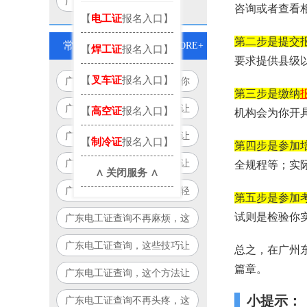
广州电工考试地点
咨询或者查看
【
电工证
报名入口】
第二步是提交
常见问题
MORE+
【
焊工证
报名入口】
要求提供县级
【
叉车证
报名入口】
广东电工证查询全攻略，让你
第三步是缴纳
查询更轻松！
广东电工证查询，这些技巧让
【
高空证
报名入口】
机构会为你开
你轻松搞定！
广东电工证查询，这个方法让
【
制冷证
报名入口】
第四步是参加
你告别繁琐流程！
广东电工证查询必备指南，让
全规程等；实
∧ 关闭服务 ∧
你少走弯路！
广东电工证查询攻略：让你轻
第五步是参加
松搞定，永不迷路！
试则是检验你
广东电工证查询不再麻烦，这
个方法让你省时又省力！
广东电工证查询，这些技巧让
总之，在广州
你事半功倍！
篇章。
广东电工证查询，这个方法让
你告别繁琐！
小提示：
广东电工证查询不再头疼，这