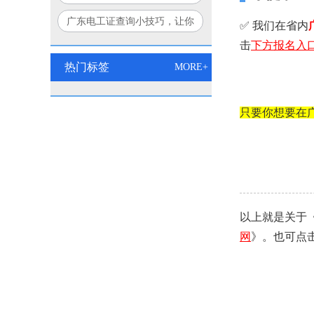
个方法让你豁然开朗！
广东电工证查询小技巧，让你
✅ 我们在省内
秒变查询达人！
击
下方
报名入
热门标签
MORE+
只要你想要在
以上就是关于
网
》。也可点