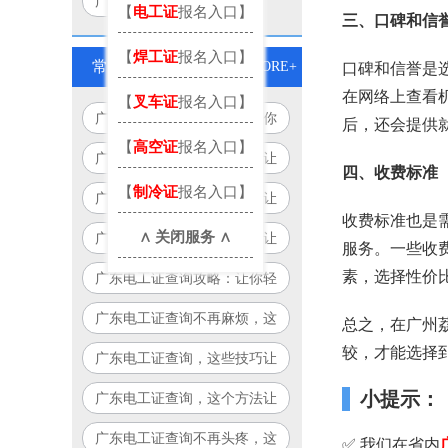
广州电工考试地点
【
电工证
报名入口】
三、口碑和信
【
焊工证
报名入口】
常见问题
MORE+
口碑和信誉是
在网络上查看
【
叉车证
报名入口】
广东电工证查询全攻略，让你
后，还会提供
【
高空证
报名入口】
查询更轻松！
广东电工证查询，这些技巧让
四、收费标准
你轻松搞定！
【
制冷证
报名入口】
广东电工证查询，这个方法让
收费标准也是
你告别繁琐流程！
∧ 关闭服务 ∧
广东电工证查询必备指南，让
服务。一些收
你少走弯路！
素，选择性价
广东电工证查询攻略：让你轻
松搞定，永不迷路！
广东电工证查询不再麻烦，这
总之，在广州
个方法让你省时又省力！
较，才能选择
广东电工证查询，这些技巧让
你事半功倍！
小提示：
广东电工证查询，这个方法让
你告别繁琐！
广东电工证查询不再头疼，这
✅ 我们在省内