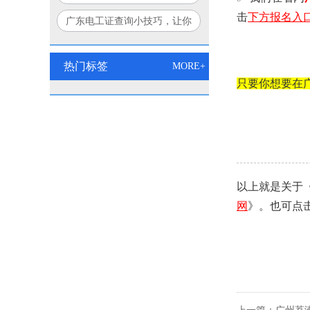
个方法让你豁然开朗！
击
下方
报名入
广东电工证查询小技巧，让你
秒变查询达人！
热门标签
MORE+
只要你想要在
以上就是关于
网
》。也可点