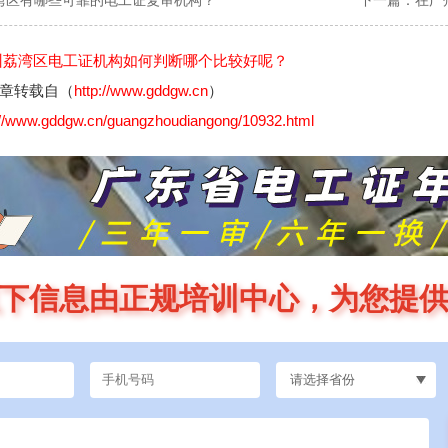
湾区有哪些可靠的电工证复审机构？
下一篇：
在广
州荔湾区电工证机构如何判断哪个比较好呢？
章转载自（
http://www.gddgw.cn
）
://www.gddgw.cn/guangzhoudiangong/10932.html
下信息由正规培训中心，为您提