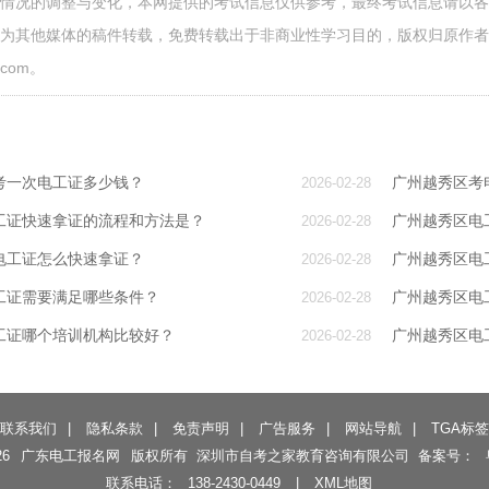
面情况的调整与变化，本网提供的考试信息仅供参考，最终考试信息请以
源为其他媒体的稿件转载，免费转载出于非商业性学习目的，版权归原作
.com。
考一次电工证多少钱？
广州越秀区考
2026-02-28
工证快速拿证的流程和方法是？
广州越秀区电
2026-02-28
电工证怎么快速拿证？
广州越秀区电
2026-02-28
工证需要满足哪些条件？
广州越秀区电
2026-02-28
工证哪个培训机构比较好？
广州越秀区电
2026-02-28
联系我们
|
隐私条款
|
免责声明
|
广告服务
|
网站导航
|
TGA标签
26
广东电工报名网
版权所有 深圳市自考之家教育咨询有限公司 备案号：
联系电话：
138-2430-0449
|
XML地图