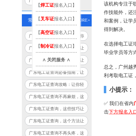
广州电工证报考
该机构专注于
【
焊工证
报名入口】
作技能外，还
【
叉车证
报名入口】
常见问题
MORE+
和案例，让学
得到解决。
【
高空证
报名入口】
广东电工证查询全攻略，让你
在选择电工证
查询更轻松！
【
制冷证
报名入口】
广东电工证查询，这些技巧让
毕业学员等方
你轻松搞定！
∧ 关闭服务 ∧
广东电工证查询，这个方法让
总之，广州越
你告别繁琐流程！
广东电工证查询必备指南，让
利考取电工证
你少走弯路！
广东电工证查询攻略：让你轻
小提示：
松搞定，永不迷路！
广东电工证查询不再麻烦，这
✅ 我们在省内
个方法让你省时又省力！
广东电工证查询，这些技巧让
击
下方
报名入
你事半功倍！
广东电工证查询，这个方法让
你告别繁琐！
广东电工证查询不再头疼，这