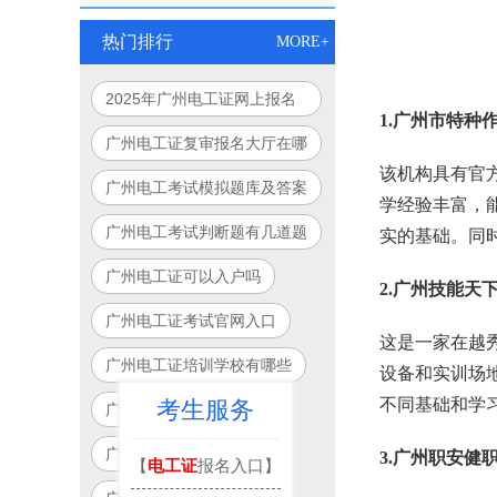
热门排行
MORE+
2025年广州电工证网上报名
1.广州市特种
入口官网指南
广州电工证复审报名大厅在哪
该机构具有官
里
广州电工考试模拟题库及答案
学经验丰富，
广州电工考试判断题有几道题
实的基础。同
广州电工证可以入户吗
2.广州技能天
广州电工证考试官网入口
这是一家在越
广州电工证培训学校有哪些
设备和实训场
不同基础和学
考生服务
广州电工证一般多少钱
广州电工考试地点
3.广州职安健
【
电工证
报名入口】