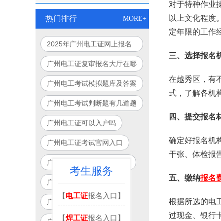
对于特种作业
以上文化程度
热门排行
MORE+
定年限的工作
2025年广州电工证网上报名
三、选择报名
入口官网指南
广州电工证复审报名大厅在哪
里
在越秀区，有
广州电工考试模拟题库及答案
式，了解各机
广州电工考试判断题有几道题
四、提交报名
广州电工证可以入户吗
确定好报名机
广州电工证考试官网入口
干张、体检报
广州电工证培训学校有哪些
考生服务
五、缴纳
报名
广州电工证一般多少钱
【
电工证
报名入口】
根据所选的电
广州电工考试地点
过现金、银行
【
焊工证
报名入口】