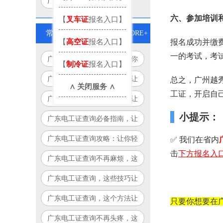
广州电工证报考
六、参加培训
【
叉车证
报名入口】
常见问题
MORE+
【
高空证
报名入口】
报名成功并缴
一的考试，考
广东电工证查询全攻略，让你
【
制冷证
报名入口】
查询更轻松！
广东电工证查询，这些技巧让
总之，广州越
∧ 关闭服务 ∧
你轻松搞定！
工证，开启自
广东电工证查询，这个方法让
你告别繁琐流程！
小提示：
广东电工证查询必备指南，让
你少走弯路！
广东电工证查询攻略：让你轻
✅ 我们在省内
松搞定，永不迷路！
击
下方
报名入
广东电工证查询不再麻烦，这
个方法让你省时又省力！
广东电工证查询，这些技巧让
你事半功倍！
广东电工证查询，这个方法让
只要你想要在
你告别繁琐！
广东电工证查询不再头疼，这