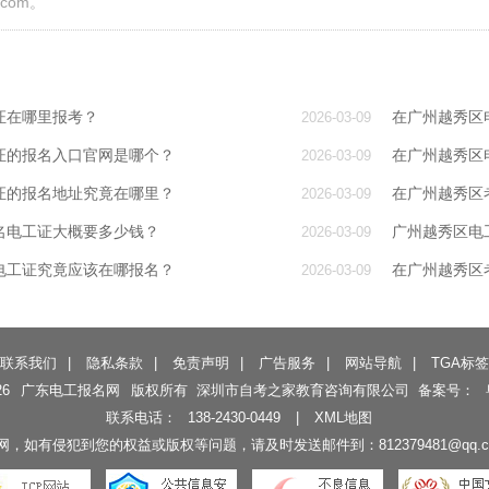
.com。
证在哪里报考？
在广州越秀区
2026-03-09
证的报名入口官网是哪个？
在广州越秀区
2026-03-09
证的报名地址究竟在哪里？
在广州越秀区
2026-03-09
名电工证大概要多少钱？
广州越秀区电
2026-03-09
电工证究竟应该在哪报名？
在广州越秀区
2026-03-09
联系我们
|
隐私条款
|
免责声明
|
广告服务
|
网站导航
|
TGA标签
26
广东电工报名网
版权所有 深圳市自考之家教育咨询有限公司 备案号：
联系电话：
138-2430-0449
|
XML地图
如有侵犯到您的权益或版权等问题，请及时发送邮件到：812379481@qq