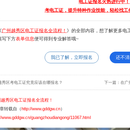
电工证报名火热进行中！
考电工证，提升特种作业技能，轻松找工
《
广州越秀区电工证报名全流程！
》的全部内容，想了解更多电
填写下方
表单信息
便可得到专业解答哦~
我已了解，立即报名
还不清
越秀区考电工证究竟应该在哪报名？
下一篇：
在广
州越秀区电工证报名全流程！
章转载自（
http://www.gddgw.cn
）
://www.gddgw.cn/guangzhoudiangong/11067.html