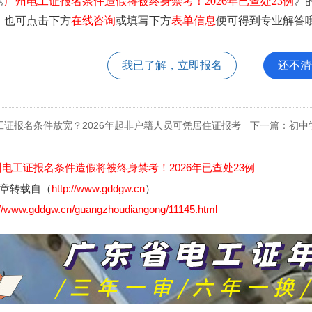
《
广州电工证报名条件造假将被终身禁考！2026年已查处23例
》
。也可点击下方
在线咨询
或填写下方
表单信息
便可得到专业解答哦
我已了解，立即报名
还不清
工证报名条件放宽？2026年起非户籍人员可凭居住证报考
下一篇：
初中
州电工证报名条件造假将被终身禁考！2026年已查处23例
章转载自（
http://www.gddgw.cn
）
://www.gddgw.cn/guangzhoudiangong/11145.html