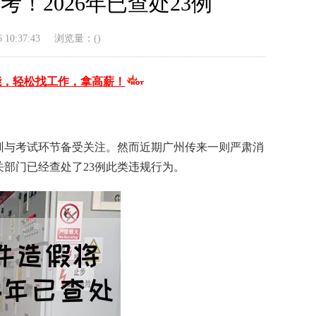
！2026年已查处23例
10:37:43
浏览量：(
)
能，轻松找工作，拿高薪！
训与考试环节备受关注。然而近期广州传来一则严肃消
关部门已经查处了23例此类违规行为。