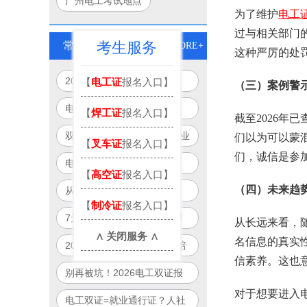
广州电工考试地点
为了维护
电工
过与相关部门
考生服务
常见问题
MORE+
这种严厉的处
2026年电工双证培训新模
【
电工证
报名入口】
（三）案例警
式：免重复培训、跨省通用、
电工证别再单考！2026年
【
焊工证
报名入口】
截至2026
线上+线下
起“双证合一”成就业硬门槛
双证电工薪资直涨50%！企业
们以为可以蒙
【
叉车证
报名入口】
抢人真相：单证已过时
们，诚信是参
电工双证补贴最高8000元？
【
高空证
报名入口】
2026年全国32城可申领清单
（四）未来趋
从月薪5000到12000：双证
曝光
【
制冷证
报名入口】
电工职业晋升路径全图解
7天拿双证？广州电工可报！
从长远来看，
∧ 关闭服务 ∧
政府补贴项目制培训全解析
名信息的真实
2026年国家新规：电工“一培
信素养。这也
双证”合法落地，一次培训拿
别再被坑！2026电工双证报
双证！
名避雷指南：官方渠道+防骗
对于想要进入
电工双证=就业通行证？人社