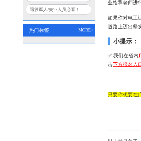
业指导老师进
口诀
部+应急部联合认证权威解读
退役军人/失业人员必看！
如果你对电工
2026电工双证免费培训报名
道路上迈出坚
入口
热门标签
MORE+
小提示：
✅ 我们在省内
击
下方
报名入
只要你想要在