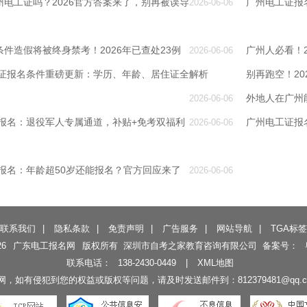
电工证吗？2026官方答案来了，别再被误导
广州电工证报
2026-06-06
件造假将被终身禁考！2026年已查处23例
广州人必看！
2026-06-06
工证报名条件重磅更新：学历、年龄、居住证全解析
别再跑空！2
外地人在广州
2026-06-06
证报名：退役军人专属通道，补贴+免考双福利
广州电工证报
2026-06-06
证报名：年龄超50岁还能报名？官方回应来了
2026-06-06
联系我们
|
隐私条款
|
免责声明
|
广告服务
|
网站导航
|
TGA标签
26
广东电工报名网
版权所有 深圳市自考之家教育咨询有限公司 备案号：
联系电话：
138-2430-0449
|
XML地图
如有侵犯到您的权益或版权等问题，请及时发送邮件到：812379481@qq