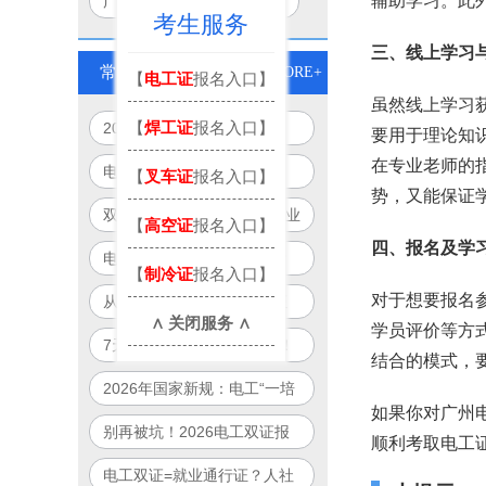
辅助学习。此
广州电工证培训学校有哪些
考生服务
三、线上学习
常见问题
MORE+
【
电工证
报名入口】
虽然线上学习
【
焊工证
报名入口】
2026年电工双证培训新模
要用于理论知
式：免重复培训、跨省通用、
在专业老师的
电工证别再单考！2026年
【
叉车证
报名入口】
线上+线下
势，又能保证
起“双证合一”成就业硬门槛
双证电工薪资直涨50%！企业
【
高空证
报名入口】
抢人真相：单证已过时
四、报名及学
电工双证补贴最高8000元？
【
制冷证
报名入口】
2026年全国32城可申领清单
对于想要报名
从月薪5000到12000：双证
∧ 关闭服务 ∧
曝光
学员评价等方
电工职业晋升路径全图解
7天拿双证？广州电工可报！
结合的模式，
政府补贴项目制培训全解析
2026年国家新规：电工“一培
如果你对广州
双证”合法落地，一次培训拿
别再被坑！2026电工双证报
顺利考取电工
双证！
名避雷指南：官方渠道+防骗
电工双证=就业通行证？人社