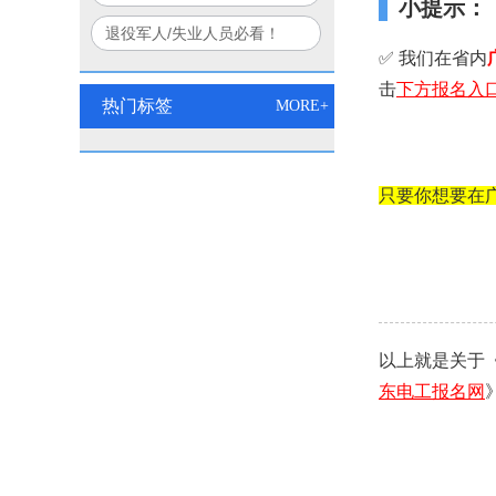
小提示：
口诀
部+应急部联合认证权威解读
退役军人/失业人员必看！
✅ 我们在省内
2026电工双证免费培训报名
击
下方
报名入
入口
热门标签
MORE+
只要你想要在
以上就是关于
东电工报名网