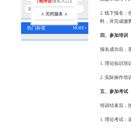
【
制冷证
报名入口】
口诀
部+应急部联合认证权威解读
退役军人/失业人员必看！
2. 线下报
∧ 关闭服务 ∧
2026电工双证免费培训报名
料，并完成缴
入口
热门标签
MORE+
四、参加培训
报名成功后，
1. 理论知
2. 实际操
五、参加考试
培训结束后，
1. 理论考试