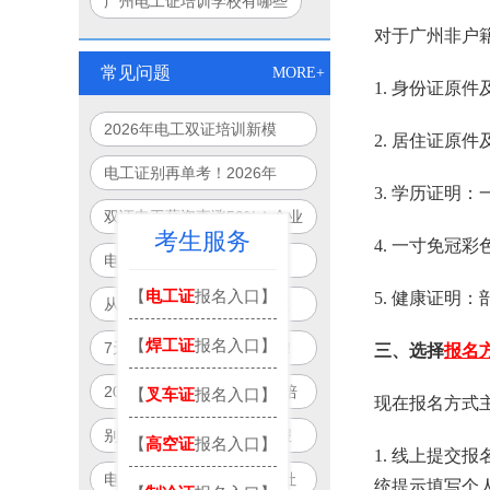
广州电工证培训学校有哪些
对于广州非户
常见问题
MORE+
1. 身份证原
2026年电工双证培训新模
2. 居住证原
式：免重复培训、跨省通用、
电工证别再单考！2026年
3. 学历证明
线上+线下
起“双证合一”成就业硬门槛
双证电工薪资直涨50%！企业
考生服务
4. 一寸免冠
抢人真相：单证已过时
电工双证补贴最高8000元？
2026年全国32城可申领清单
【
电工证
报名入口】
5. 健康证明
从月薪5000到12000：双证
曝光
电工职业晋升路径全图解
【
焊工证
报名入口】
7天拿双证？广州电工可报！
三、选择
报名
政府补贴项目制培训全解析
2026年国家新规：电工“一培
【
叉车证
报名入口】
现在报名方式
双证”合法落地，一次培训拿
别再被坑！2026电工双证报
【
高空证
报名入口】
1. 线上提
双证！
名避雷指南：官方渠道+防骗
电工双证=就业通行证？人社
统提示填写个