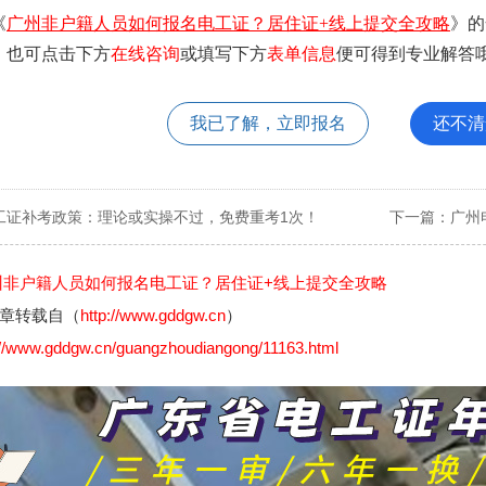
《
广州非户籍人员如何报名电工证？居住证+线上提交全攻略
》的
。也可点击下方
在线咨询
或填写下方
表单信息
便可得到专业解答哦
我已了解，立即报名
还不清
工证补考政策：理论或实操不过，免费重考1次！
下一篇：
广州
州非户籍人员如何报名电工证？居住证+线上提交全攻略
章转载自（
http://www.gddgw.cn
）
://www.gddgw.cn/guangzhoudiangong/11163.html