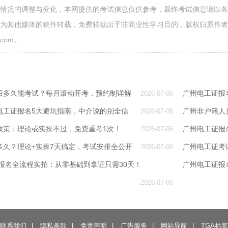
面情况的调整与变化，本网提供的考试信息仅供参考，最终考试信息请以
源为其他媒体的稿件转载，免费转载出于非商业性学习目的，版权归原作
.com。
后多久能考试？每月滚动开考，预约制详解
广州电工证报
2026-07-06
电工证报名5大避坑指南，中介说的别全信
广州非户籍人
2026-07-06
政策：理论或实操不过，免费重考1次！
广州电工证报
2026-07-06
多久？理论+实操7天搞定，考试安排全公开
广州电工证考
2026-07-06
证报名全流程实拍：从零基础到拿证只需30天！
广州电工证报
2026-07-06
联系我们
|
隐私条款
|
免责声明
|
广告服务
|
网站导航
|
TGA标签