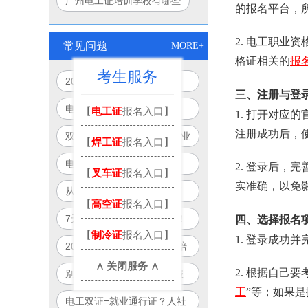
广州电工证培训学校有哪些
的报名平台，
2. 电工职
常见问题
MORE+
格证相关的
报
考生服务
2026年电工双证培训新模
三、注册与登
式：免重复培训、跨省通用、
电工证别再单考！2026年
【
电工证
报名入口】
1. 打开对
线上+线下
起“双证合一”成就业硬门槛
注册成功后，
双证电工薪资直涨50%！企业
【
焊工证
报名入口】
抢人真相：单证已过时
电工双证补贴最高8000元？
2. 登录后
【
叉车证
报名入口】
2026年全国32城可申领清单
实准确，以免
从月薪5000到12000：双证
【
高空证
报名入口】
曝光
电工职业晋升路径全图解
7天拿双证？广州电工可报！
四、选择报名
【
制冷证
报名入口】
政府补贴项目制培训全解析
1. 登录成功
2026年国家新规：电工“一培
∧ 关闭服务 ∧
双证”合法落地，一次培训拿
2. 根据自
别再被坑！2026电工双证报
双证！
工
”等；如果
名避雷指南：官方渠道+防骗
电工双证=就业通行证？人社