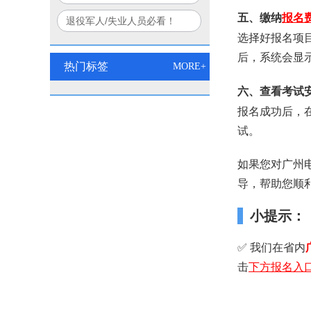
口诀
部+应急部联合认证权威解读
五、缴纳
报名
退役军人/失业人员必看！
选择好报名项
2026电工双证免费培训报名
后，系统会显
入口
热门标签
MORE+
六、查看考试
报名成功后，
试。
如果您对广州
导，帮助您顺
小提示：
✅ 我们在省内
击
下方报名入