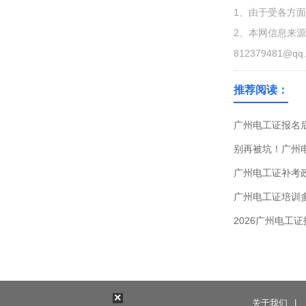
1、由于受各方
2、本网信息来
812379481@qq
推荐阅读：
广州电工证报名
别再被坑！广州
广州电工证补考
广州电工证培训
2026广州电工
×
关于我们
|